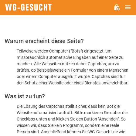
H
WG-
GESUCHT.DE
Bitte
Warum erscheint diese Seite?
bestätigen
Teilweise werden Computer ("Bots") eingesetzt, um
Sie,
missbräuchlich automatische Eingaben auf einer Seite zu
dass
machen. Alle Webseiten nutzen daher Captchas, um zu
Sie
prüfen, ob beispielsweise ein Formular von einem Menschen
oder einem Computer ausgefüllt wurde. Captchas sind für
ein
den Schutz einer Website oder eines Dienstes unverzichtbar.
Mensch
Was ist zu tun?
sind
Die Lösung des Captchas stellt sicher, dass kein Bot die
Website automatisiert aufruft. Bitte markieren Sie daher die
Checkbox unten und klicken Sie den Button "Absenden". So
wissen wir, dass Sie kein Programm, sondern eine reale
Person sind. Anschließend können Sie WG-Gesucht.de wie