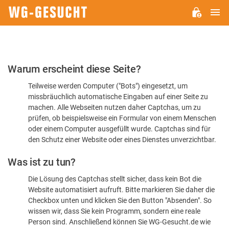
H
WG-
GESUCHT.DE
Bitte
Warum erscheint diese Seite?
bestätigen
Teilweise werden Computer ("Bots") eingesetzt, um
Sie,
missbräuchlich automatische Eingaben auf einer Seite zu
dass
machen. Alle Webseiten nutzen daher Captchas, um zu
Sie
prüfen, ob beispielsweise ein Formular von einem Menschen
oder einem Computer ausgefüllt wurde. Captchas sind für
ein
den Schutz einer Website oder eines Dienstes unverzichtbar.
Mensch
Was ist zu tun?
sind
Die Lösung des Captchas stellt sicher, dass kein Bot die
Website automatisiert aufruft. Bitte markieren Sie daher die
Checkbox unten und klicken Sie den Button "Absenden". So
wissen wir, dass Sie kein Programm, sondern eine reale
Person sind. Anschließend können Sie WG-Gesucht.de wie