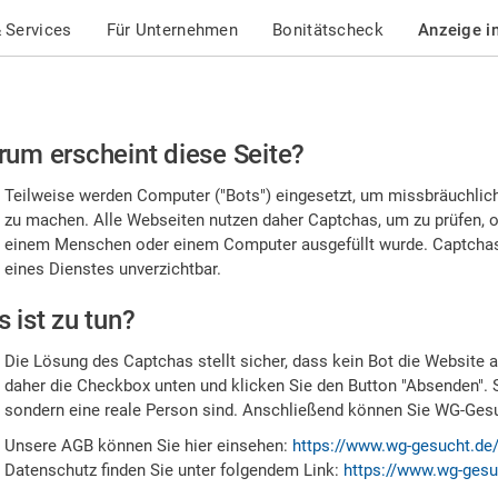
 Services
Für Unternehmen
Bonitätscheck
Anzeige i
te
um erscheint diese Seite?
stätigen
Teilweise werden Computer ("Bots") eingesetzt, um missbräuchlic
,
zu machen. Alle Webseiten nutzen daher Captchas, um zu prüfen, o
einem Menschen oder einem Computer ausgefüllt wurde. Captchas 
ss
eines Dienstes unverzichtbar.
e
 ist zu tun?
n
Die Lösung des Captchas stellt sicher, dass kein Bot die Website au
nsch
daher die Checkbox unten und klicken Sie den Button "Absenden". 
sondern eine reale Person sind. Anschließend können Sie WG-Gesuc
nd
Unsere AGB können Sie hier einsehen:
https://www.wg-gesucht.de
Datenschutz finden Sie unter folgendem Link:
https://www.wg-gesu