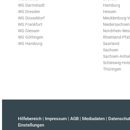
WG Darmstadt
Hamburg
WG Dresden
Hessen
WG Düsseldorf
Mecklenburg-
WG Frankfurt
Niedersachsen
WG Giessen
Nordrhein-Wes
WG Göttingen
Rheinland-Pfal
WG Hamburg
Saarland
Sachsen
Sachsen-Anhal
Schleswig-Hols
Thüringen
Hilfebereich
|
Impressum
|
AGB
|
Mediadaten
|
Datenschut
Einstellungen