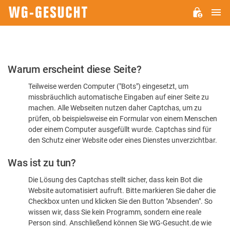
H
WG-
GESUCHT.DE
Bitte
Warum erscheint diese Seite?
bestätigen
Teilweise werden Computer ("Bots") eingesetzt, um
Sie,
missbräuchlich automatische Eingaben auf einer Seite zu
dass
machen. Alle Webseiten nutzen daher Captchas, um zu
Sie
prüfen, ob beispielsweise ein Formular von einem Menschen
oder einem Computer ausgefüllt wurde. Captchas sind für
ein
den Schutz einer Website oder eines Dienstes unverzichtbar.
Mensch
Was ist zu tun?
sind
Die Lösung des Captchas stellt sicher, dass kein Bot die
Website automatisiert aufruft. Bitte markieren Sie daher die
Checkbox unten und klicken Sie den Button "Absenden". So
wissen wir, dass Sie kein Programm, sondern eine reale
Person sind. Anschließend können Sie WG-Gesucht.de wie