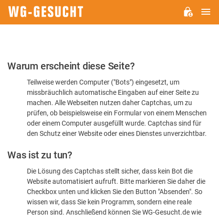
H
WG-
GESUCHT.DE
Bitte
Warum erscheint diese Seite?
bestätigen
Teilweise werden Computer ("Bots") eingesetzt, um
Sie,
missbräuchlich automatische Eingaben auf einer Seite zu
dass
machen. Alle Webseiten nutzen daher Captchas, um zu
Sie
prüfen, ob beispielsweise ein Formular von einem Menschen
oder einem Computer ausgefüllt wurde. Captchas sind für
ein
den Schutz einer Website oder eines Dienstes unverzichtbar.
Mensch
Was ist zu tun?
sind
Die Lösung des Captchas stellt sicher, dass kein Bot die
Website automatisiert aufruft. Bitte markieren Sie daher die
Checkbox unten und klicken Sie den Button "Absenden". So
wissen wir, dass Sie kein Programm, sondern eine reale
Person sind. Anschließend können Sie WG-Gesucht.de wie