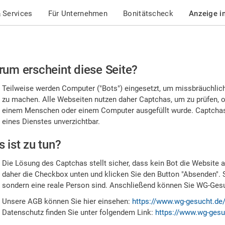
 Services
Für Unternehmen
Bonitätscheck
Anzeige i
te
um erscheint diese Seite?
stätigen
Teilweise werden Computer ("Bots") eingesetzt, um missbräuchlic
,
zu machen. Alle Webseiten nutzen daher Captchas, um zu prüfen, o
einem Menschen oder einem Computer ausgefüllt wurde. Captchas 
ss
eines Dienstes unverzichtbar.
e
 ist zu tun?
n
Die Lösung des Captchas stellt sicher, dass kein Bot die Website au
nsch
daher die Checkbox unten und klicken Sie den Button "Absenden". 
sondern eine reale Person sind. Anschließend können Sie WG-Gesuc
nd
Unsere AGB können Sie hier einsehen:
https://www.wg-gesucht.de
Datenschutz finden Sie unter folgendem Link:
https://www.wg-gesu