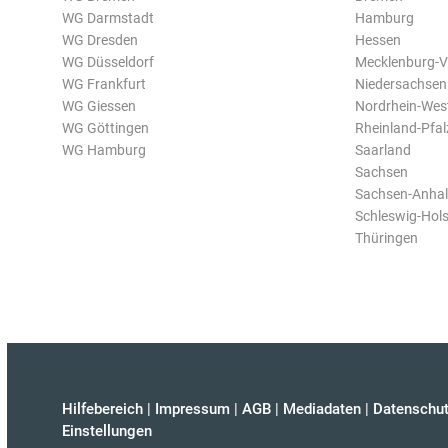
WG Darmstadt
Hamburg
WG Dresden
Hessen
WG Düsseldorf
Mecklenburg-
WG Frankfurt
Niedersachsen
WG Giessen
Nordrhein-Wes
WG Göttingen
Rheinland-Pfal
WG Hamburg
Saarland
Sachsen
Sachsen-Anhal
Schleswig-Hols
Thüringen
Hilfebereich
|
Impressum
|
AGB
|
Mediadaten
|
Datenschut
Einstellungen