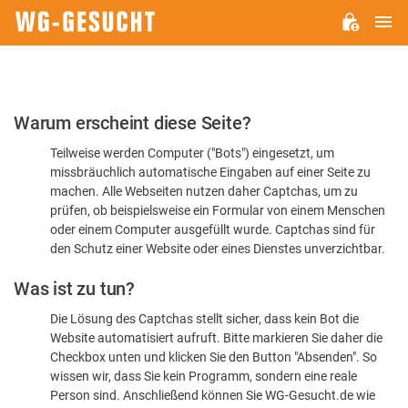
H
WG-
GESUCHT.DE
Bitte
Warum erscheint diese Seite?
bestätigen
Teilweise werden Computer ("Bots") eingesetzt, um
Sie,
missbräuchlich automatische Eingaben auf einer Seite zu
dass
machen. Alle Webseiten nutzen daher Captchas, um zu
Sie
prüfen, ob beispielsweise ein Formular von einem Menschen
oder einem Computer ausgefüllt wurde. Captchas sind für
ein
den Schutz einer Website oder eines Dienstes unverzichtbar.
Mensch
Was ist zu tun?
sind
Die Lösung des Captchas stellt sicher, dass kein Bot die
Website automatisiert aufruft. Bitte markieren Sie daher die
Checkbox unten und klicken Sie den Button "Absenden". So
wissen wir, dass Sie kein Programm, sondern eine reale
Person sind. Anschließend können Sie WG-Gesucht.de wie