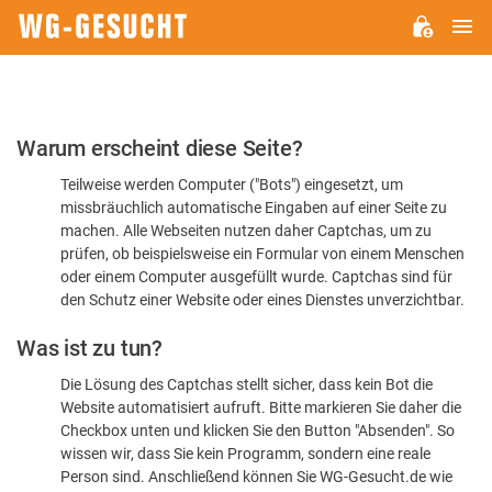
H
WG-
GESUCHT.DE
Bitte
Warum erscheint diese Seite?
bestätigen
Teilweise werden Computer ("Bots") eingesetzt, um
Sie,
missbräuchlich automatische Eingaben auf einer Seite zu
dass
machen. Alle Webseiten nutzen daher Captchas, um zu
Sie
prüfen, ob beispielsweise ein Formular von einem Menschen
oder einem Computer ausgefüllt wurde. Captchas sind für
ein
den Schutz einer Website oder eines Dienstes unverzichtbar.
Mensch
Was ist zu tun?
sind
Die Lösung des Captchas stellt sicher, dass kein Bot die
Website automatisiert aufruft. Bitte markieren Sie daher die
Checkbox unten und klicken Sie den Button "Absenden". So
wissen wir, dass Sie kein Programm, sondern eine reale
Person sind. Anschließend können Sie WG-Gesucht.de wie