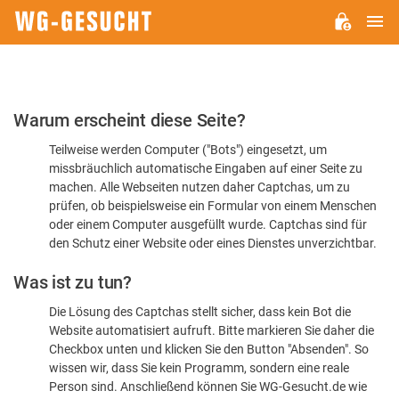
H
WG-
GESUCHT.DE
Bitte
Warum erscheint diese Seite?
bestätigen
Teilweise werden Computer ("Bots") eingesetzt, um
Sie,
missbräuchlich automatische Eingaben auf einer Seite zu
dass
machen. Alle Webseiten nutzen daher Captchas, um zu
Sie
prüfen, ob beispielsweise ein Formular von einem Menschen
oder einem Computer ausgefüllt wurde. Captchas sind für
ein
den Schutz einer Website oder eines Dienstes unverzichtbar.
Mensch
Was ist zu tun?
sind
Die Lösung des Captchas stellt sicher, dass kein Bot die
Website automatisiert aufruft. Bitte markieren Sie daher die
Checkbox unten und klicken Sie den Button "Absenden". So
wissen wir, dass Sie kein Programm, sondern eine reale
Person sind. Anschließend können Sie WG-Gesucht.de wie