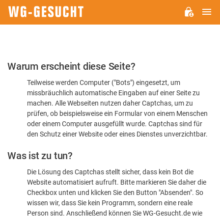
H
WG-
GESUCHT.DE
Bitte
Warum erscheint diese Seite?
bestätigen
Teilweise werden Computer ("Bots") eingesetzt, um
Sie,
missbräuchlich automatische Eingaben auf einer Seite zu
dass
machen. Alle Webseiten nutzen daher Captchas, um zu
Sie
prüfen, ob beispielsweise ein Formular von einem Menschen
oder einem Computer ausgefüllt wurde. Captchas sind für
ein
den Schutz einer Website oder eines Dienstes unverzichtbar.
Mensch
Was ist zu tun?
sind
Die Lösung des Captchas stellt sicher, dass kein Bot die
Website automatisiert aufruft. Bitte markieren Sie daher die
Checkbox unten und klicken Sie den Button "Absenden". So
wissen wir, dass Sie kein Programm, sondern eine reale
Person sind. Anschließend können Sie WG-Gesucht.de wie