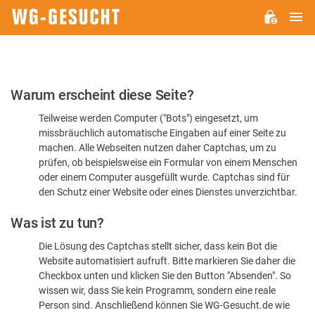
H
WG-
GESUCHT.DE
Bitte
Warum erscheint diese Seite?
bestätigen
Teilweise werden Computer ("Bots") eingesetzt, um
Sie,
missbräuchlich automatische Eingaben auf einer Seite zu
dass
machen. Alle Webseiten nutzen daher Captchas, um zu
Sie
prüfen, ob beispielsweise ein Formular von einem Menschen
oder einem Computer ausgefüllt wurde. Captchas sind für
ein
den Schutz einer Website oder eines Dienstes unverzichtbar.
Mensch
Was ist zu tun?
sind
Die Lösung des Captchas stellt sicher, dass kein Bot die
Website automatisiert aufruft. Bitte markieren Sie daher die
Checkbox unten und klicken Sie den Button "Absenden". So
wissen wir, dass Sie kein Programm, sondern eine reale
Person sind. Anschließend können Sie WG-Gesucht.de wie