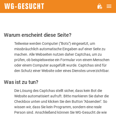
H
WG-
GESUCHT.DE
Bitte
Warum erscheint diese Seite?
bestätigen
Teilweise werden Computer ("Bots") eingesetzt, um
Sie,
missbräuchlich automatische Eingaben auf einer Seite zu
dass
machen. Alle Webseiten nutzen daher Captchas, um zu
Sie
prüfen, ob beispielsweise ein Formular von einem Menschen
oder einem Computer ausgefüllt wurde. Captchas sind für
ein
den Schutz einer Website oder eines Dienstes unverzichtbar.
Mensch
Was ist zu tun?
sind
Die Lösung des Captchas stellt sicher, dass kein Bot die
Website automatisiert aufruft. Bitte markieren Sie daher die
Checkbox unten und klicken Sie den Button "Absenden". So
wissen wir, dass Sie kein Programm, sondern eine reale
Person sind. Anschließend können Sie WG-Gesucht.de wie