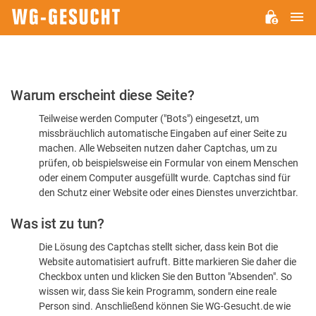
H
WG-
GESUCHT.DE
Bitte
Warum erscheint diese Seite?
bestätigen
Teilweise werden Computer ("Bots") eingesetzt, um
Sie,
missbräuchlich automatische Eingaben auf einer Seite zu
dass
machen. Alle Webseiten nutzen daher Captchas, um zu
Sie
prüfen, ob beispielsweise ein Formular von einem Menschen
oder einem Computer ausgefüllt wurde. Captchas sind für
ein
den Schutz einer Website oder eines Dienstes unverzichtbar.
Mensch
Was ist zu tun?
sind
Die Lösung des Captchas stellt sicher, dass kein Bot die
Website automatisiert aufruft. Bitte markieren Sie daher die
Checkbox unten und klicken Sie den Button "Absenden". So
wissen wir, dass Sie kein Programm, sondern eine reale
Person sind. Anschließend können Sie WG-Gesucht.de wie