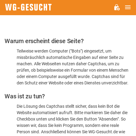
H
WG-
GESUCHT.DE
Bitte
Warum erscheint diese Seite?
bestätigen
Teilweise werden Computer ("Bots") eingesetzt, um
Sie,
missbräuchlich automatische Eingaben auf einer Seite zu
dass
machen. Alle Webseiten nutzen daher Captchas, um zu
Sie
prüfen, ob beispielsweise ein Formular von einem Menschen
oder einem Computer ausgefüllt wurde. Captchas sind für
ein
den Schutz einer Website oder eines Dienstes unverzichtbar.
Mensch
Was ist zu tun?
sind
Die Lösung des Captchas stellt sicher, dass kein Bot die
Website automatisiert aufruft. Bitte markieren Sie daher die
Checkbox unten und klicken Sie den Button "Absenden". So
wissen wir, dass Sie kein Programm, sondern eine reale
Person sind. Anschließend können Sie WG-Gesucht.de wie