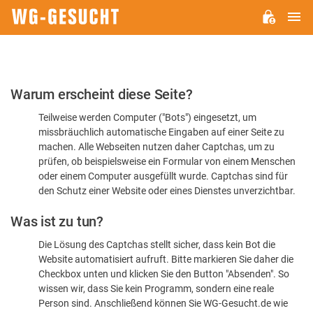
H
WG-
GESUCHT.DE
Bitte
Warum erscheint diese Seite?
bestätigen
Teilweise werden Computer ("Bots") eingesetzt, um
Sie,
missbräuchlich automatische Eingaben auf einer Seite zu
dass
machen. Alle Webseiten nutzen daher Captchas, um zu
Sie
prüfen, ob beispielsweise ein Formular von einem Menschen
oder einem Computer ausgefüllt wurde. Captchas sind für
ein
den Schutz einer Website oder eines Dienstes unverzichtbar.
Mensch
Was ist zu tun?
sind
Die Lösung des Captchas stellt sicher, dass kein Bot die
Website automatisiert aufruft. Bitte markieren Sie daher die
Checkbox unten und klicken Sie den Button "Absenden". So
wissen wir, dass Sie kein Programm, sondern eine reale
Person sind. Anschließend können Sie WG-Gesucht.de wie