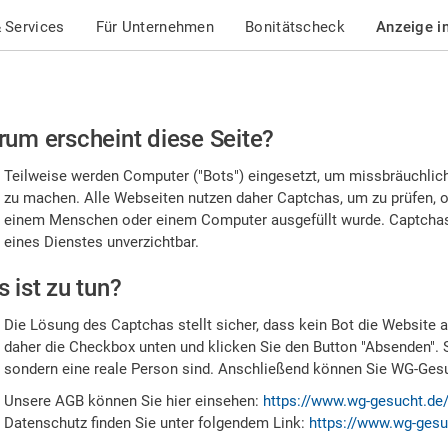
 Services
Für Unternehmen
Bonitätscheck
Anzeige i
te
um erscheint diese Seite?
stätigen
Teilweise werden Computer ("Bots") eingesetzt, um missbräuchlic
,
zu machen. Alle Webseiten nutzen daher Captchas, um zu prüfen, o
einem Menschen oder einem Computer ausgefüllt wurde. Captchas 
ss
eines Dienstes unverzichtbar.
e
 ist zu tun?
n
Die Lösung des Captchas stellt sicher, dass kein Bot die Website au
nsch
daher die Checkbox unten und klicken Sie den Button "Absenden". 
sondern eine reale Person sind. Anschließend können Sie WG-Gesuc
nd
Unsere AGB können Sie hier einsehen:
https://www.wg-gesucht.de
Datenschutz finden Sie unter folgendem Link:
https://www.wg-gesu