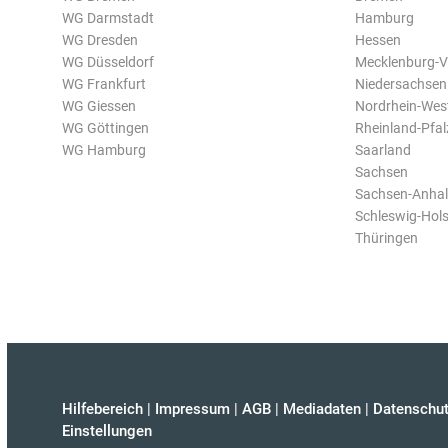
WG Darmstadt
Hamburg
WG Dresden
Hessen
WG Düsseldorf
Mecklenburg-
WG Frankfurt
Niedersachsen
WG Giessen
Nordrhein-Wes
WG Göttingen
Rheinland-Pfal
WG Hamburg
Saarland
Sachsen
Sachsen-Anhal
Schleswig-Hols
Thüringen
Hilfebereich
|
Impressum
|
AGB
|
Mediadaten
|
Datenschut
Einstellungen