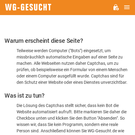
H
WG-
GESUCHT.DE
Bitte
Warum erscheint diese Seite?
bestätigen
Teilweise werden Computer ("Bots") eingesetzt, um
Sie,
missbräuchlich automatische Eingaben auf einer Seite zu
dass
machen. Alle Webseiten nutzen daher Captchas, um zu
Sie
prüfen, ob beispielsweise ein Formular von einem Menschen
oder einem Computer ausgefüllt wurde. Captchas sind für
ein
den Schutz einer Website oder eines Dienstes unverzichtbar.
Mensch
Was ist zu tun?
sind
Die Lösung des Captchas stellt sicher, dass kein Bot die
Website automatisiert aufruft. Bitte markieren Sie daher die
Checkbox unten und klicken Sie den Button "Absenden". So
wissen wir, dass Sie kein Programm, sondern eine reale
Person sind. Anschließend können Sie WG-Gesucht.de wie