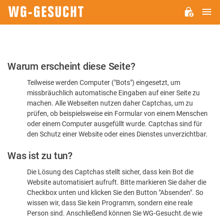
H
WG-
GESUCHT.DE
Bitte
Warum erscheint diese Seite?
bestätigen
Teilweise werden Computer ("Bots") eingesetzt, um
Sie,
missbräuchlich automatische Eingaben auf einer Seite zu
dass
machen. Alle Webseiten nutzen daher Captchas, um zu
Sie
prüfen, ob beispielsweise ein Formular von einem Menschen
oder einem Computer ausgefüllt wurde. Captchas sind für
ein
den Schutz einer Website oder eines Dienstes unverzichtbar.
Mensch
Was ist zu tun?
sind
Die Lösung des Captchas stellt sicher, dass kein Bot die
Website automatisiert aufruft. Bitte markieren Sie daher die
Checkbox unten und klicken Sie den Button "Absenden". So
wissen wir, dass Sie kein Programm, sondern eine reale
Person sind. Anschließend können Sie WG-Gesucht.de wie