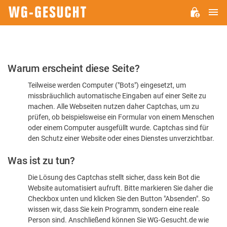
H
WG-
GESUCHT.DE
Bitte
Warum erscheint diese Seite?
bestätigen
Teilweise werden Computer ("Bots") eingesetzt, um
Sie,
missbräuchlich automatische Eingaben auf einer Seite zu
dass
machen. Alle Webseiten nutzen daher Captchas, um zu
Sie
prüfen, ob beispielsweise ein Formular von einem Menschen
oder einem Computer ausgefüllt wurde. Captchas sind für
ein
den Schutz einer Website oder eines Dienstes unverzichtbar.
Mensch
Was ist zu tun?
sind
Die Lösung des Captchas stellt sicher, dass kein Bot die
Website automatisiert aufruft. Bitte markieren Sie daher die
Checkbox unten und klicken Sie den Button "Absenden". So
wissen wir, dass Sie kein Programm, sondern eine reale
Person sind. Anschließend können Sie WG-Gesucht.de wie