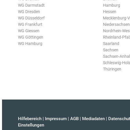
WG Darmstadt
Hamburg
WG Dresden
Hessen
WG Düsseldorf
Mecklenburg-
WG Frankfurt
Niedersachsen
WG Giessen
Nordrhein-Wes
WG Göttingen
Rheinland-Pfal
WG Hamburg
Saarland
Sachsen
Sachsen-Anhal
Schleswig-Hols
Thüringen
Hilfebereich
|
Impressum
|
AGB
|
Mediadaten
|
Datenschut
Einstellungen