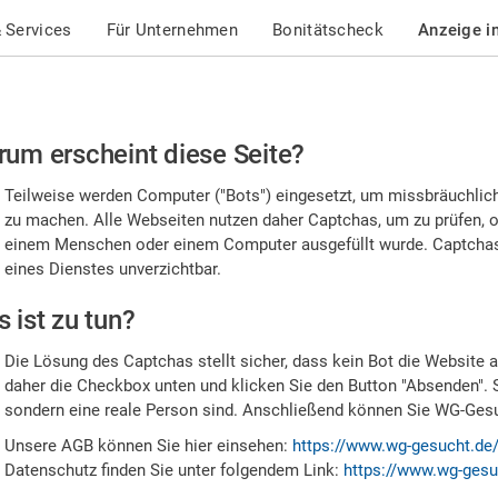
 Services
Für Unternehmen
Bonitätscheck
Anzeige i
te
um erscheint diese Seite?
stätigen
Teilweise werden Computer ("Bots") eingesetzt, um missbräuchlic
,
zu machen. Alle Webseiten nutzen daher Captchas, um zu prüfen, o
einem Menschen oder einem Computer ausgefüllt wurde. Captchas 
ss
eines Dienstes unverzichtbar.
e
 ist zu tun?
n
Die Lösung des Captchas stellt sicher, dass kein Bot die Website au
nsch
daher die Checkbox unten und klicken Sie den Button "Absenden". 
sondern eine reale Person sind. Anschließend können Sie WG-Gesuc
nd
Unsere AGB können Sie hier einsehen:
https://www.wg-gesucht.de
Datenschutz finden Sie unter folgendem Link:
https://www.wg-gesu