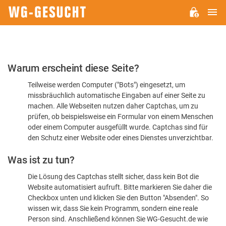
H
WG-
GESUCHT.DE
Bitte
Warum erscheint diese Seite?
bestätigen
Teilweise werden Computer ("Bots") eingesetzt, um
Sie,
missbräuchlich automatische Eingaben auf einer Seite zu
dass
machen. Alle Webseiten nutzen daher Captchas, um zu
Sie
prüfen, ob beispielsweise ein Formular von einem Menschen
oder einem Computer ausgefüllt wurde. Captchas sind für
ein
den Schutz einer Website oder eines Dienstes unverzichtbar.
Mensch
Was ist zu tun?
sind
Die Lösung des Captchas stellt sicher, dass kein Bot die
Website automatisiert aufruft. Bitte markieren Sie daher die
Checkbox unten und klicken Sie den Button "Absenden". So
wissen wir, dass Sie kein Programm, sondern eine reale
Person sind. Anschließend können Sie WG-Gesucht.de wie