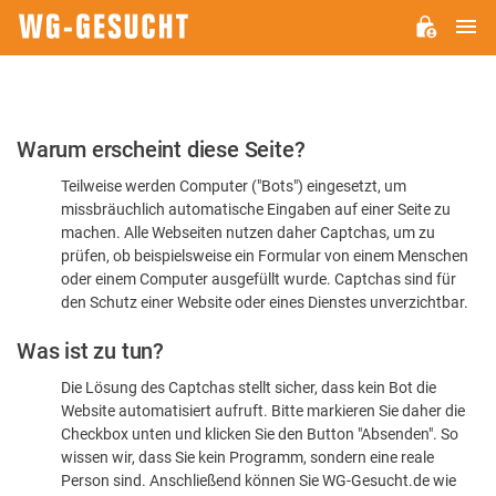
H
WG-
GESUCHT.DE
Bitte
Warum erscheint diese Seite?
bestätigen
Teilweise werden Computer ("Bots") eingesetzt, um
Sie,
missbräuchlich automatische Eingaben auf einer Seite zu
dass
machen. Alle Webseiten nutzen daher Captchas, um zu
Sie
prüfen, ob beispielsweise ein Formular von einem Menschen
oder einem Computer ausgefüllt wurde. Captchas sind für
ein
den Schutz einer Website oder eines Dienstes unverzichtbar.
Mensch
Was ist zu tun?
sind
Die Lösung des Captchas stellt sicher, dass kein Bot die
Website automatisiert aufruft. Bitte markieren Sie daher die
Checkbox unten und klicken Sie den Button "Absenden". So
wissen wir, dass Sie kein Programm, sondern eine reale
Person sind. Anschließend können Sie WG-Gesucht.de wie