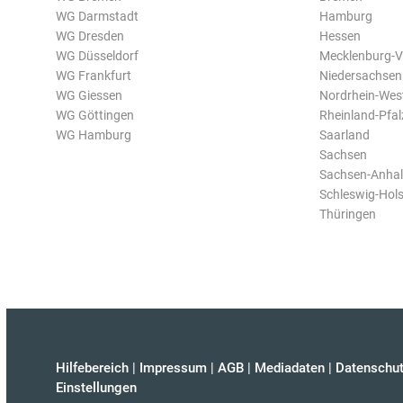
WG Darmstadt
Hamburg
WG Dresden
Hessen
WG Düsseldorf
Mecklenburg-
WG Frankfurt
Niedersachsen
WG Giessen
Nordrhein-Wes
WG Göttingen
Rheinland-Pfal
WG Hamburg
Saarland
Sachsen
Sachsen-Anhal
Schleswig-Hols
Thüringen
Hilfebereich
|
Impressum
|
AGB
|
Mediadaten
|
Datenschut
Einstellungen