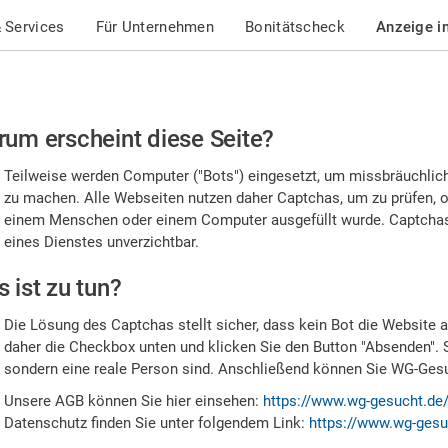
 Services
Für Unternehmen
Bonitätscheck
Anzeige i
te
um erscheint diese Seite?
stätigen
Teilweise werden Computer ("Bots") eingesetzt, um missbräuchlic
,
zu machen. Alle Webseiten nutzen daher Captchas, um zu prüfen, o
einem Menschen oder einem Computer ausgefüllt wurde. Captchas 
ss
eines Dienstes unverzichtbar.
e
 ist zu tun?
n
Die Lösung des Captchas stellt sicher, dass kein Bot die Website au
nsch
daher die Checkbox unten und klicken Sie den Button "Absenden". 
sondern eine reale Person sind. Anschließend können Sie WG-Gesuc
nd
Unsere AGB können Sie hier einsehen:
https://www.wg-gesucht.de
Datenschutz finden Sie unter folgendem Link:
https://www.wg-gesu