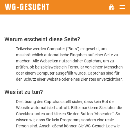
H
WG-
GESUCHT.DE
Bitte
Warum erscheint diese Seite?
bestätigen
Teilweise werden Computer ("Bots") eingesetzt, um
Sie,
missbräuchlich automatische Eingaben auf einer Seite zu
dass
machen. Alle Webseiten nutzen daher Captchas, um zu
Sie
prüfen, ob beispielsweise ein Formular von einem Menschen
oder einem Computer ausgefüllt wurde. Captchas sind für
ein
den Schutz einer Website oder eines Dienstes unverzichtbar.
Mensch
Was ist zu tun?
sind
Die Lösung des Captchas stellt sicher, dass kein Bot die
Website automatisiert aufruft. Bitte markieren Sie daher die
Checkbox unten und klicken Sie den Button "Absenden". So
wissen wir, dass Sie kein Programm, sondern eine reale
Person sind. Anschließend können Sie WG-Gesucht.de wie