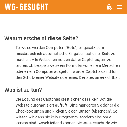
H
WG-
GESUCHT.DE
Bitte
Warum erscheint diese Seite?
bestätigen
Teilweise werden Computer ("Bots") eingesetzt, um
Sie,
missbräuchlich automatische Eingaben auf einer Seite zu
dass
machen. Alle Webseiten nutzen daher Captchas, um zu
Sie
prüfen, ob beispielsweise ein Formular von einem Menschen
oder einem Computer ausgefüllt wurde. Captchas sind für
ein
den Schutz einer Website oder eines Dienstes unverzichtbar.
Mensch
Was ist zu tun?
sind
Die Lösung des Captchas stellt sicher, dass kein Bot die
Website automatisiert aufruft. Bitte markieren Sie daher die
Checkbox unten und klicken Sie den Button "Absenden". So
wissen wir, dass Sie kein Programm, sondern eine reale
Person sind. Anschließend können Sie WG-Gesucht.de wie