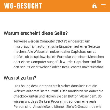
H
WG-
GESUCHT.DE
Bitte
Warum erscheint diese Seite?
bestätigen
Teilweise werden Computer ("Bots") eingesetzt, um
Sie,
missbräuchlich automatische Eingaben auf einer Seite zu
dass
machen. Alle Webseiten nutzen daher Captchas, um zu
Sie
prüfen, ob beispielsweise ein Formular von einem Menschen
oder einem Computer ausgefüllt wurde. Captchas sind für
ein
den Schutz einer Website oder eines Dienstes unverzichtbar.
Mensch
Was ist zu tun?
sind
Die Lösung des Captchas stellt sicher, dass kein Bot die
Website automatisiert aufruft. Bitte markieren Sie daher die
Checkbox unten und klicken Sie den Button "Absenden". So
wissen wir, dass Sie kein Programm, sondern eine reale
Person sind. Anschließend können Sie WG-Gesucht.de wie