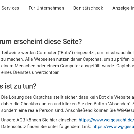
 Services
Für Unternehmen
Bonitätscheck
Anzeige i
te
um erscheint diese Seite?
stätigen
Teilweise werden Computer ("Bots") eingesetzt, um missbräuchlic
,
zu machen. Alle Webseiten nutzen daher Captchas, um zu prüfen, o
einem Menschen oder einem Computer ausgefüllt wurde. Captchas 
ss
eines Dienstes unverzichtbar.
e
 ist zu tun?
n
Die Lösung des Captchas stellt sicher, dass kein Bot die Website au
nsch
daher die Checkbox unten und klicken Sie den Button "Absenden". 
sondern eine reale Person sind. Anschließend können Sie WG-Gesuc
nd
Unsere AGB können Sie hier einsehen:
https://www.wg-gesucht.de
Datenschutz finden Sie unter folgendem Link:
https://www.wg-gesu