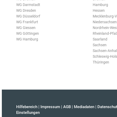
WG Darmstadt
Hamburg
WG Dresden
Hessen
WG Düsseldorf
Mecklenburg-
WG Frankfurt
Niedersachsen
WG Giessen
Nordrhein-Wes
WG Göttingen
Rheinland-Pfal
WG Hamburg
Saarland
Sachsen
Sachsen-Anhal
Schleswig-Hols
Thüringen
Hilfebereich
|
Impressum
|
AGB
|
Mediadaten
|
Datenschut
Einstellungen