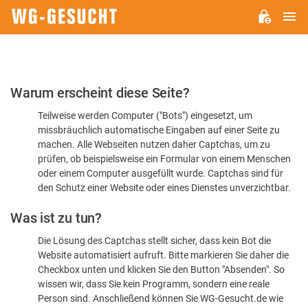
H
WG-
GESUCHT.DE
Bitte
Warum erscheint diese Seite?
bestätigen
Teilweise werden Computer ("Bots") eingesetzt, um
Sie,
missbräuchlich automatische Eingaben auf einer Seite zu
dass
machen. Alle Webseiten nutzen daher Captchas, um zu
Sie
prüfen, ob beispielsweise ein Formular von einem Menschen
oder einem Computer ausgefüllt wurde. Captchas sind für
ein
den Schutz einer Website oder eines Dienstes unverzichtbar.
Mensch
Was ist zu tun?
sind
Die Lösung des Captchas stellt sicher, dass kein Bot die
Website automatisiert aufruft. Bitte markieren Sie daher die
Checkbox unten und klicken Sie den Button "Absenden". So
wissen wir, dass Sie kein Programm, sondern eine reale
Person sind. Anschließend können Sie WG-Gesucht.de wie