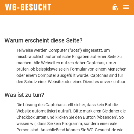
H
WG-
GESUCHT.DE
Bitte
Warum erscheint diese Seite?
bestätigen
Teilweise werden Computer ("Bots") eingesetzt, um
Sie,
missbräuchlich automatische Eingaben auf einer Seite zu
dass
machen. Alle Webseiten nutzen daher Captchas, um zu
Sie
prüfen, ob beispielsweise ein Formular von einem Menschen
oder einem Computer ausgefüllt wurde. Captchas sind für
ein
den Schutz einer Website oder eines Dienstes unverzichtbar.
Mensch
Was ist zu tun?
sind
Die Lösung des Captchas stellt sicher, dass kein Bot die
Website automatisiert aufruft. Bitte markieren Sie daher die
Checkbox unten und klicken Sie den Button "Absenden". So
wissen wir, dass Sie kein Programm, sondern eine reale
Person sind. Anschließend können Sie WG-Gesucht.de wie