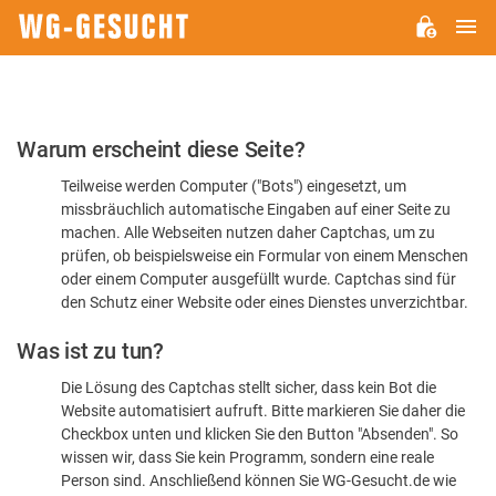
H
WG-
GESUCHT.DE
Bitte
Warum erscheint diese Seite?
bestätigen
Teilweise werden Computer ("Bots") eingesetzt, um
Sie,
missbräuchlich automatische Eingaben auf einer Seite zu
dass
machen. Alle Webseiten nutzen daher Captchas, um zu
Sie
prüfen, ob beispielsweise ein Formular von einem Menschen
oder einem Computer ausgefüllt wurde. Captchas sind für
ein
den Schutz einer Website oder eines Dienstes unverzichtbar.
Mensch
Was ist zu tun?
sind
Die Lösung des Captchas stellt sicher, dass kein Bot die
Website automatisiert aufruft. Bitte markieren Sie daher die
Checkbox unten und klicken Sie den Button "Absenden". So
wissen wir, dass Sie kein Programm, sondern eine reale
Person sind. Anschließend können Sie WG-Gesucht.de wie