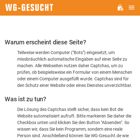
H
WG-
GESUCHT.DE
Bitte
Warum erscheint diese Seite?
bestätigen
Teilweise werden Computer ("Bots") eingesetzt, um
Sie,
missbräuchlich automatische Eingaben auf einer Seite zu
dass
machen. Alle Webseiten nutzen daher Captchas, um zu
Sie
prüfen, ob beispielsweise ein Formular von einem Menschen
oder einem Computer ausgefüllt wurde. Captchas sind für
ein
den Schutz einer Website oder eines Dienstes unverzichtbar.
Mensch
Was ist zu tun?
sind
Die Lösung des Captchas stellt sicher, dass kein Bot die
Website automatisiert aufruft. Bitte markieren Sie daher die
Checkbox unten und klicken Sie den Button "Absenden". So
wissen wir, dass Sie kein Programm, sondern eine reale
Person sind. Anschließend können Sie WG-Gesucht.de wie