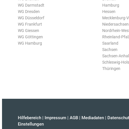
WG Darmstadt
Hamburg
WG Dresden
Hessen
WG Düsseldorf
Mecklenburg-
WG Frankfurt
Niedersachsen
WG Giessen
Nordrhein-Wes
WG Göttingen
Rheinland-Pfal
WG Hamburg
Saarland
Sachsen
Sachsen-Anhal
Schleswig-Hols
Thüringen
Hilfebereich
|
Impressum
|
AGB
|
Mediadaten
|
Datenschut
Einstellungen