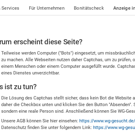
 Services
Für Unternehmen
Bonitätscheck
Anzeige i
te
um erscheint diese Seite?
stätigen
Teilweise werden Computer ("Bots") eingesetzt, um missbräuchlic
,
zu machen. Alle Webseiten nutzen daher Captchas, um zu prüfen, o
einem Menschen oder einem Computer ausgefüllt wurde. Captchas 
ss
eines Dienstes unverzichtbar.
e
 ist zu tun?
n
Die Lösung des Captchas stellt sicher, dass kein Bot die Website au
nsch
daher die Checkbox unten und klicken Sie den Button "Absenden". 
sondern eine reale Person sind. Anschließend können Sie WG-Gesuc
nd
Unsere AGB können Sie hier einsehen:
https://www.wg-gesucht.de
Datenschutz finden Sie unter folgendem Link:
https://www.wg-gesu