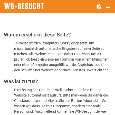
H
WG-
GESUCHT.DE
Bitte
Warum erscheint diese Seite?
bestätigen
Teilweise werden Computer ("Bots") eingesetzt, um
Sie,
missbräuchlich automatische Eingaben auf einer Seite zu
dass
machen. Alle Webseiten nutzen daher Captchas, um zu
Sie
prüfen, ob beispielsweise ein Formular von einem Menschen
oder einem Computer ausgefüllt wurde. Captchas sind für
ein
den Schutz einer Website oder eines Dienstes unverzichtbar.
Mensch
Was ist zu tun?
sind
Die Lösung des Captchas stellt sicher, dass kein Bot die
Website automatisiert aufruft. Bitte markieren Sie daher die
Checkbox unten und klicken Sie den Button "Absenden". So
wissen wir, dass Sie kein Programm, sondern eine reale
Person sind. Anschließend können Sie WG-Gesucht.de wie