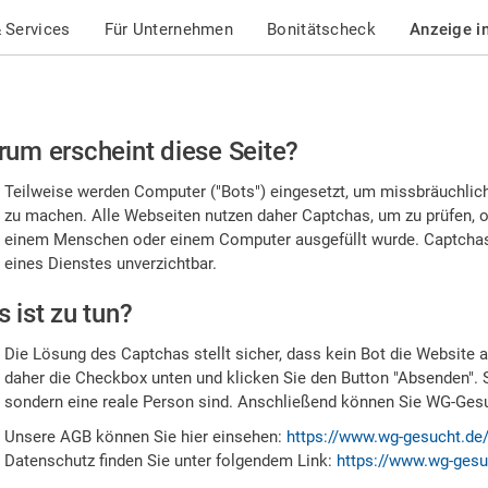
 Services
Für Unternehmen
Bonitätscheck
Anzeige i
te
um erscheint diese Seite?
stätigen
Teilweise werden Computer ("Bots") eingesetzt, um missbräuchlic
,
zu machen. Alle Webseiten nutzen daher Captchas, um zu prüfen, o
einem Menschen oder einem Computer ausgefüllt wurde. Captchas 
ss
eines Dienstes unverzichtbar.
e
 ist zu tun?
n
Die Lösung des Captchas stellt sicher, dass kein Bot die Website au
nsch
daher die Checkbox unten und klicken Sie den Button "Absenden". 
sondern eine reale Person sind. Anschließend können Sie WG-Gesuc
nd
Unsere AGB können Sie hier einsehen:
https://www.wg-gesucht.de
Datenschutz finden Sie unter folgendem Link:
https://www.wg-gesu