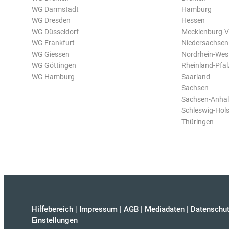
WG Darmstadt
Hamburg
WG Dresden
Hessen
WG Düsseldorf
Mecklenburg-
WG Frankfurt
Niedersachsen
WG Giessen
Nordrhein-Wes
WG Göttingen
Rheinland-Pfal
WG Hamburg
Saarland
Sachsen
Sachsen-Anhal
Schleswig-Hols
Thüringen
Hilfebereich
|
Impressum
|
AGB
|
Mediadaten
|
Datenschut
Einstellungen