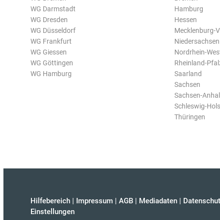
WG Darmstadt
Hamburg
WG Dresden
Hessen
WG Düsseldorf
Mecklenburg-
WG Frankfurt
Niedersachsen
WG Giessen
Nordrhein-Wes
WG Göttingen
Rheinland-Pfal
WG Hamburg
Saarland
Sachsen
Sachsen-Anhal
Schleswig-Hols
Thüringen
Hilfebereich
|
Impressum
|
AGB
|
Mediadaten
|
Datenschut
Einstellungen