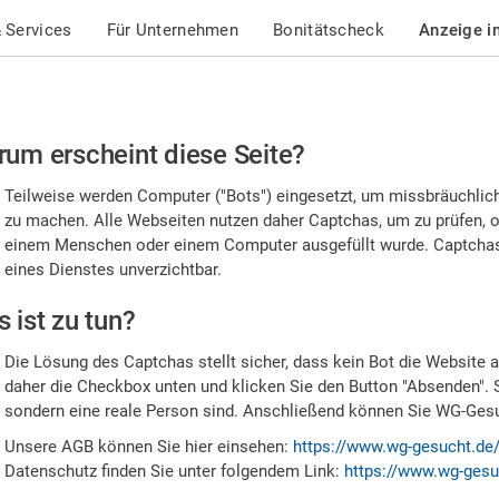
 Services
Für Unternehmen
Bonitätscheck
Anzeige i
te
um erscheint diese Seite?
stätigen
Teilweise werden Computer ("Bots") eingesetzt, um missbräuchlic
,
zu machen. Alle Webseiten nutzen daher Captchas, um zu prüfen, o
einem Menschen oder einem Computer ausgefüllt wurde. Captchas 
ss
eines Dienstes unverzichtbar.
e
 ist zu tun?
n
Die Lösung des Captchas stellt sicher, dass kein Bot die Website au
nsch
daher die Checkbox unten und klicken Sie den Button "Absenden". 
sondern eine reale Person sind. Anschließend können Sie WG-Gesuc
nd
Unsere AGB können Sie hier einsehen:
https://www.wg-gesucht.de
Datenschutz finden Sie unter folgendem Link:
https://www.wg-gesu