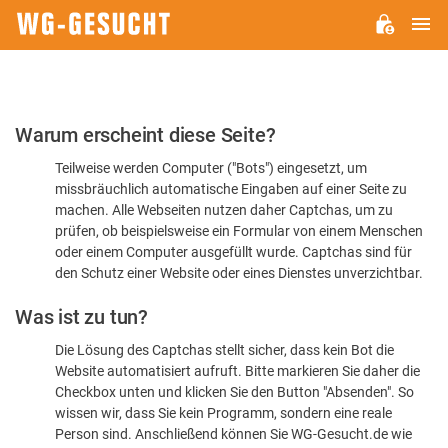
H
WG-
GESUCHT.DE
Bitte
Warum erscheint diese Seite?
bestätigen
Teilweise werden Computer ("Bots") eingesetzt, um
Sie,
missbräuchlich automatische Eingaben auf einer Seite zu
dass
machen. Alle Webseiten nutzen daher Captchas, um zu
Sie
prüfen, ob beispielsweise ein Formular von einem Menschen
oder einem Computer ausgefüllt wurde. Captchas sind für
ein
den Schutz einer Website oder eines Dienstes unverzichtbar.
Mensch
Was ist zu tun?
sind
Die Lösung des Captchas stellt sicher, dass kein Bot die
Website automatisiert aufruft. Bitte markieren Sie daher die
Checkbox unten und klicken Sie den Button "Absenden". So
wissen wir, dass Sie kein Programm, sondern eine reale
Person sind. Anschließend können Sie WG-Gesucht.de wie