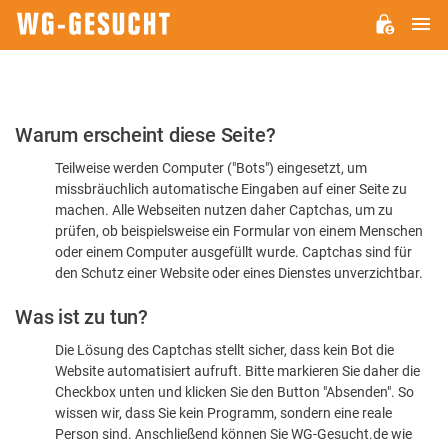
H
WG-
GESUCHT.DE
Bitte
Warum erscheint diese Seite?
bestätigen
Teilweise werden Computer ("Bots") eingesetzt, um
Sie,
missbräuchlich automatische Eingaben auf einer Seite zu
dass
machen. Alle Webseiten nutzen daher Captchas, um zu
Sie
prüfen, ob beispielsweise ein Formular von einem Menschen
oder einem Computer ausgefüllt wurde. Captchas sind für
ein
den Schutz einer Website oder eines Dienstes unverzichtbar.
Mensch
Was ist zu tun?
sind
Die Lösung des Captchas stellt sicher, dass kein Bot die
Website automatisiert aufruft. Bitte markieren Sie daher die
Checkbox unten und klicken Sie den Button "Absenden". So
wissen wir, dass Sie kein Programm, sondern eine reale
Person sind. Anschließend können Sie WG-Gesucht.de wie