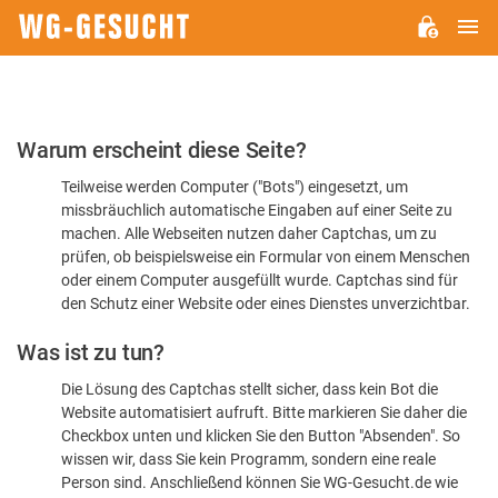
H
WG-
GESUCHT.DE
Bitte
Warum erscheint diese Seite?
bestätigen
Teilweise werden Computer ("Bots") eingesetzt, um
Sie,
missbräuchlich automatische Eingaben auf einer Seite zu
dass
machen. Alle Webseiten nutzen daher Captchas, um zu
Sie
prüfen, ob beispielsweise ein Formular von einem Menschen
oder einem Computer ausgefüllt wurde. Captchas sind für
ein
den Schutz einer Website oder eines Dienstes unverzichtbar.
Mensch
Was ist zu tun?
sind
Die Lösung des Captchas stellt sicher, dass kein Bot die
Website automatisiert aufruft. Bitte markieren Sie daher die
Checkbox unten und klicken Sie den Button "Absenden". So
wissen wir, dass Sie kein Programm, sondern eine reale
Person sind. Anschließend können Sie WG-Gesucht.de wie