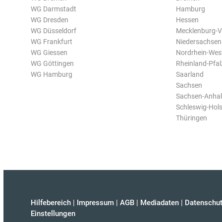
WG Darmstadt
Hamburg
WG Dresden
Hessen
WG Düsseldorf
Mecklenburg-
WG Frankfurt
Niedersachsen
WG Giessen
Nordrhein-Wes
WG Göttingen
Rheinland-Pfal
WG Hamburg
Saarland
Sachsen
Sachsen-Anhal
Schleswig-Hols
Thüringen
Hilfebereich
|
Impressum
|
AGB
|
Mediadaten
|
Datenschut
Einstellungen