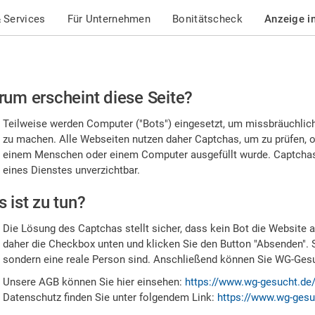
 Services
Für Unternehmen
Bonitätscheck
Anzeige i
te
um erscheint diese Seite?
stätigen
Teilweise werden Computer ("Bots") eingesetzt, um missbräuchlic
,
zu machen. Alle Webseiten nutzen daher Captchas, um zu prüfen, o
einem Menschen oder einem Computer ausgefüllt wurde. Captchas 
ss
eines Dienstes unverzichtbar.
e
 ist zu tun?
n
Die Lösung des Captchas stellt sicher, dass kein Bot die Website au
nsch
daher die Checkbox unten und klicken Sie den Button "Absenden". 
sondern eine reale Person sind. Anschließend können Sie WG-Gesuc
nd
Unsere AGB können Sie hier einsehen:
https://www.wg-gesucht.de
Datenschutz finden Sie unter folgendem Link:
https://www.wg-gesu