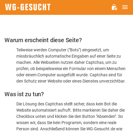
H
WG-
GESUCHT.DE
Bitte
Warum erscheint diese Seite?
bestätigen
Teilweise werden Computer ("Bots") eingesetzt, um
Sie,
missbräuchlich automatische Eingaben auf einer Seite zu
dass
machen. Alle Webseiten nutzen daher Captchas, um zu
Sie
prüfen, ob beispielsweise ein Formular von einem Menschen
oder einem Computer ausgefüllt wurde. Captchas sind für
ein
den Schutz einer Website oder eines Dienstes unverzichtbar.
Mensch
Was ist zu tun?
sind
Die Lösung des Captchas stellt sicher, dass kein Bot die
Website automatisiert aufruft. Bitte markieren Sie daher die
Checkbox unten und klicken Sie den Button "Absenden". So
wissen wir, dass Sie kein Programm, sondern eine reale
Person sind. Anschließend können Sie WG-Gesucht.de wie