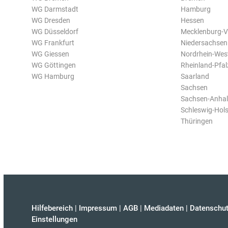
WG Darmstadt
Hamburg
WG Dresden
Hessen
WG Düsseldorf
Mecklenburg-
WG Frankfurt
Niedersachsen
WG Giessen
Nordrhein-Wes
WG Göttingen
Rheinland-Pfal
WG Hamburg
Saarland
Sachsen
Sachsen-Anhal
Schleswig-Hols
Thüringen
Hilfebereich
|
Impressum
|
AGB
|
Mediadaten
|
Datenschut
Einstellungen