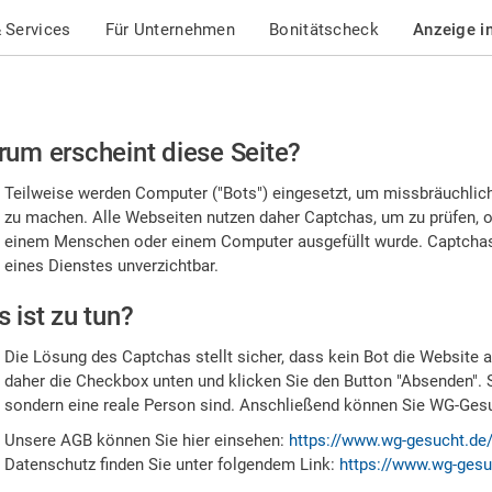
 Services
Für Unternehmen
Bonitätscheck
Anzeige i
te
um erscheint diese Seite?
stätigen
Teilweise werden Computer ("Bots") eingesetzt, um missbräuchlic
,
zu machen. Alle Webseiten nutzen daher Captchas, um zu prüfen, o
einem Menschen oder einem Computer ausgefüllt wurde. Captchas 
ss
eines Dienstes unverzichtbar.
e
 ist zu tun?
n
Die Lösung des Captchas stellt sicher, dass kein Bot die Website au
nsch
daher die Checkbox unten und klicken Sie den Button "Absenden". 
sondern eine reale Person sind. Anschließend können Sie WG-Gesuc
nd
Unsere AGB können Sie hier einsehen:
https://www.wg-gesucht.de
Datenschutz finden Sie unter folgendem Link:
https://www.wg-gesu