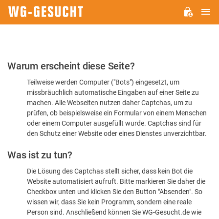
H
WG-
GESUCHT.DE
Bitte
Warum erscheint diese Seite?
bestätigen
Teilweise werden Computer ("Bots") eingesetzt, um
Sie,
missbräuchlich automatische Eingaben auf einer Seite zu
dass
machen. Alle Webseiten nutzen daher Captchas, um zu
Sie
prüfen, ob beispielsweise ein Formular von einem Menschen
oder einem Computer ausgefüllt wurde. Captchas sind für
ein
den Schutz einer Website oder eines Dienstes unverzichtbar.
Mensch
Was ist zu tun?
sind
Die Lösung des Captchas stellt sicher, dass kein Bot die
Website automatisiert aufruft. Bitte markieren Sie daher die
Checkbox unten und klicken Sie den Button "Absenden". So
wissen wir, dass Sie kein Programm, sondern eine reale
Person sind. Anschließend können Sie WG-Gesucht.de wie