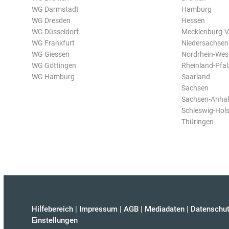
WG Darmstadt
Hamburg
WG Dresden
Hessen
WG Düsseldorf
Mecklenburg-
WG Frankfurt
Niedersachsen
WG Giessen
Nordrhein-Wes
WG Göttingen
Rheinland-Pfal
WG Hamburg
Saarland
Sachsen
Sachsen-Anhal
Schleswig-Hols
Thüringen
Hilfebereich
|
Impressum
|
AGB
|
Mediadaten
|
Datenschut
Einstellungen