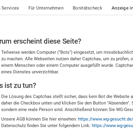
 Services
Für Unternehmen
Bonitätscheck
Anzeige i
te
um erscheint diese Seite?
stätigen
Teilweise werden Computer ("Bots") eingesetzt, um missbräuchlic
,
zu machen. Alle Webseiten nutzen daher Captchas, um zu prüfen, o
einem Menschen oder einem Computer ausgefüllt wurde. Captchas 
ss
eines Dienstes unverzichtbar.
e
 ist zu tun?
n
Die Lösung des Captchas stellt sicher, dass kein Bot die Website au
nsch
daher die Checkbox unten und klicken Sie den Button "Absenden". 
sondern eine reale Person sind. Anschließend können Sie WG-Gesuc
nd
Unsere AGB können Sie hier einsehen:
https://www.wg-gesucht.de
Datenschutz finden Sie unter folgendem Link:
https://www.wg-gesu