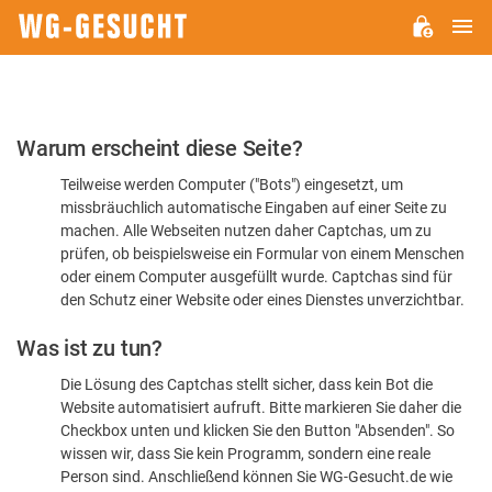
H
WG-
GESUCHT.DE
Bitte
Warum erscheint diese Seite?
bestätigen
Teilweise werden Computer ("Bots") eingesetzt, um
Sie,
missbräuchlich automatische Eingaben auf einer Seite zu
dass
machen. Alle Webseiten nutzen daher Captchas, um zu
Sie
prüfen, ob beispielsweise ein Formular von einem Menschen
oder einem Computer ausgefüllt wurde. Captchas sind für
ein
den Schutz einer Website oder eines Dienstes unverzichtbar.
Mensch
Was ist zu tun?
sind
Die Lösung des Captchas stellt sicher, dass kein Bot die
Website automatisiert aufruft. Bitte markieren Sie daher die
Checkbox unten und klicken Sie den Button "Absenden". So
wissen wir, dass Sie kein Programm, sondern eine reale
Person sind. Anschließend können Sie WG-Gesucht.de wie