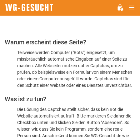
H
WG-
GESUCHT.DE
Bitte
Warum erscheint diese Seite?
bestätigen
Teilweise werden Computer ("Bots") eingesetzt, um
Sie,
missbräuchlich automatische Eingaben auf einer Seite zu
dass
machen. Alle Webseiten nutzen daher Captchas, um zu
Sie
prüfen, ob beispielsweise ein Formular von einem Menschen
oder einem Computer ausgefüllt wurde. Captchas sind für
ein
den Schutz einer Website oder eines Dienstes unverzichtbar.
Mensch
Was ist zu tun?
sind
Die Lösung des Captchas stellt sicher, dass kein Bot die
Website automatisiert aufruft. Bitte markieren Sie daher die
Checkbox unten und klicken Sie den Button "Absenden". So
wissen wir, dass Sie kein Programm, sondern eine reale
Person sind. Anschließend können Sie WG-Gesucht.de wie