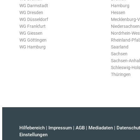
WG Darmstadt
Hamburg
WG Dresden
Hessen
WG Düsseldorf
Mecklenburg-
WG Frankfurt
Niedersachsen
WG Giessen
Nordrhein-Wes
WG Göttingen
Rheinland-Pfal
WG Hamburg
Saarland
Sachsen
Sachsen-Anhal
Schleswig-Hols
Thüringen
Hilfebereich
|
Impressum
|
AGB
|
Mediadaten
|
Datenschut
Einstellungen