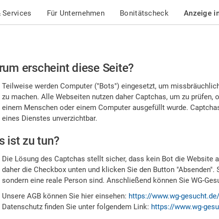
 Services
Für Unternehmen
Bonitätscheck
Anzeige i
te
um erscheint diese Seite?
stätigen
Teilweise werden Computer ("Bots") eingesetzt, um missbräuchlic
,
zu machen. Alle Webseiten nutzen daher Captchas, um zu prüfen, o
einem Menschen oder einem Computer ausgefüllt wurde. Captchas 
ss
eines Dienstes unverzichtbar.
e
 ist zu tun?
n
Die Lösung des Captchas stellt sicher, dass kein Bot die Website au
nsch
daher die Checkbox unten und klicken Sie den Button "Absenden". 
sondern eine reale Person sind. Anschließend können Sie WG-Gesuc
nd
Unsere AGB können Sie hier einsehen:
https://www.wg-gesucht.de
Datenschutz finden Sie unter folgendem Link:
https://www.wg-gesu