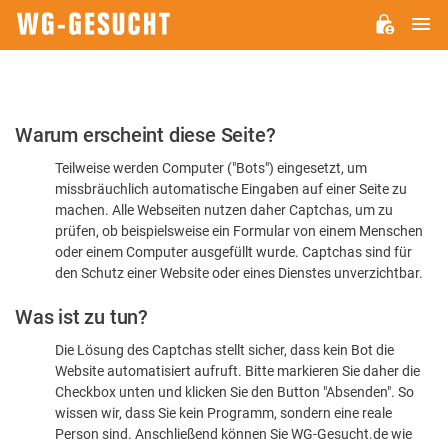
H
WG-
GESUCHT.DE
Bitte
Warum erscheint diese Seite?
bestätigen
Teilweise werden Computer ("Bots") eingesetzt, um
Sie,
missbräuchlich automatische Eingaben auf einer Seite zu
dass
machen. Alle Webseiten nutzen daher Captchas, um zu
Sie
prüfen, ob beispielsweise ein Formular von einem Menschen
oder einem Computer ausgefüllt wurde. Captchas sind für
ein
den Schutz einer Website oder eines Dienstes unverzichtbar.
Mensch
Was ist zu tun?
sind
Die Lösung des Captchas stellt sicher, dass kein Bot die
Website automatisiert aufruft. Bitte markieren Sie daher die
Checkbox unten und klicken Sie den Button "Absenden". So
wissen wir, dass Sie kein Programm, sondern eine reale
Person sind. Anschließend können Sie WG-Gesucht.de wie