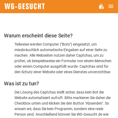
H
WG-
GESUCHT.DE
Bitte
Warum erscheint diese Seite?
bestätigen
Teilweise werden Computer ("Bots") eingesetzt, um
Sie,
missbräuchlich automatische Eingaben auf einer Seite zu
dass
machen. Alle Webseiten nutzen daher Captchas, um zu
Sie
prüfen, ob beispielsweise ein Formular von einem Menschen
oder einem Computer ausgefüllt wurde. Captchas sind für
ein
den Schutz einer Website oder eines Dienstes unverzichtbar.
Mensch
Was ist zu tun?
sind
Die Lösung des Captchas stellt sicher, dass kein Bot die
Website automatisiert aufruft. Bitte markieren Sie daher die
Checkbox unten und klicken Sie den Button "Absenden". So
wissen wir, dass Sie kein Programm, sondern eine reale
Person sind. Anschließend können Sie WG-Gesucht.de wie