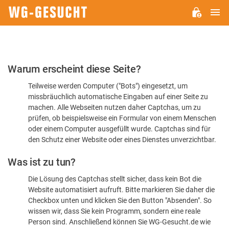
H
WG-
GESUCHT.DE
Bitte
Warum erscheint diese Seite?
bestätigen
Teilweise werden Computer ("Bots") eingesetzt, um
Sie,
missbräuchlich automatische Eingaben auf einer Seite zu
dass
machen. Alle Webseiten nutzen daher Captchas, um zu
Sie
prüfen, ob beispielsweise ein Formular von einem Menschen
oder einem Computer ausgefüllt wurde. Captchas sind für
ein
den Schutz einer Website oder eines Dienstes unverzichtbar.
Mensch
Was ist zu tun?
sind
Die Lösung des Captchas stellt sicher, dass kein Bot die
Website automatisiert aufruft. Bitte markieren Sie daher die
Checkbox unten und klicken Sie den Button "Absenden". So
wissen wir, dass Sie kein Programm, sondern eine reale
Person sind. Anschließend können Sie WG-Gesucht.de wie