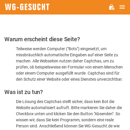
H
WG-
GESUCHT.DE
Bitte
Warum erscheint diese Seite?
bestätigen
Teilweise werden Computer ("Bots") eingesetzt, um
Sie,
missbräuchlich automatische Eingaben auf einer Seite zu
dass
machen. Alle Webseiten nutzen daher Captchas, um zu
Sie
prüfen, ob beispielsweise ein Formular von einem Menschen
oder einem Computer ausgefüllt wurde. Captchas sind für
ein
den Schutz einer Website oder eines Dienstes unverzichtbar.
Mensch
Was ist zu tun?
sind
Die Lösung des Captchas stellt sicher, dass kein Bot die
Website automatisiert aufruft. Bitte markieren Sie daher die
Checkbox unten und klicken Sie den Button "Absenden". So
wissen wir, dass Sie kein Programm, sondern eine reale
Person sind. Anschließend können Sie WG-Gesucht.de wie